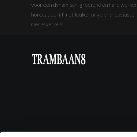
voor een dynamisch, groeiend en hard werke
horecabedrijf met leuke, jonge enthousiaste
medewerkers.