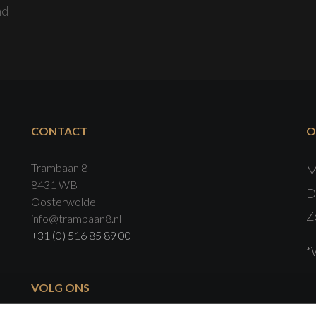
nd
CONTACT
O
Trambaan 8
M
8431 WB
D
Oosterwolde
Z
info@trambaan8.nl
+31 (0) 516 85 89 00
*
VOLG ONS