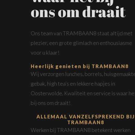
ons om draait
Ons team van TRAMBAAN8 staat altijd met
plezier, een grote glimlach en enthousiasme
voor u klaar!
Heerlijk genieten bij TRAMBAAN8
Wij verzorgen lunches, borrels, huisgemaakt
gebak, high tea’s en lekkere hapjes in
Oosterwolde. Kwaliteit en service is waar he
bij ons om draait!
ALLEMAAL VANZELFSPREKEND BIJ
TRAMBAAN8
Werken bij TRAMBAAN8 betekent werken