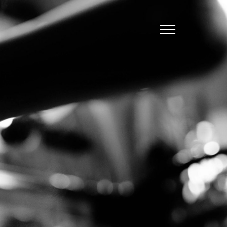
j
n
t
k
e
e
a
v
s
i