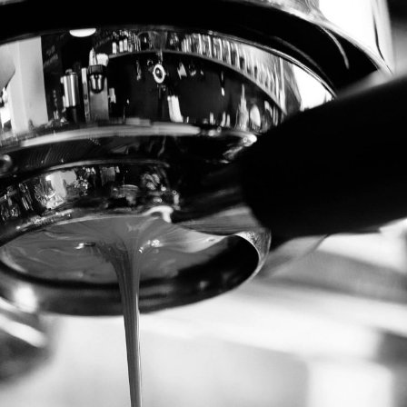
s
e
r
v
c
i
s
o