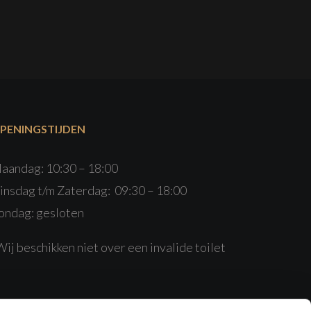
PENINGSTIJDEN
aandag: 10:30 – 18:00
insdag t/m Zaterdag: 09:30 – 18:00
ondag: gesloten
Wij beschikken niet over een invalide toilet